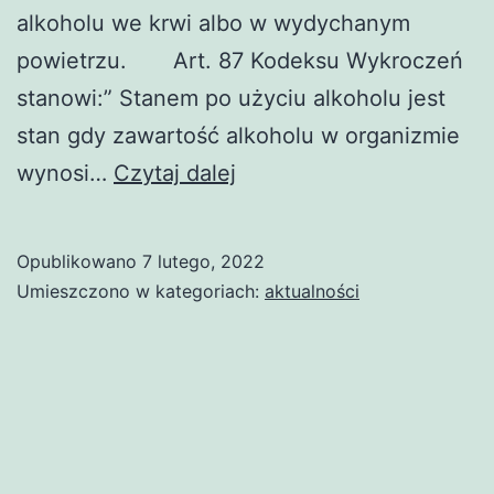
alkoholu we krwi albo w wydychanym
powietrzu. Art. 87 Kodeksu Wykroczeń
stanowi:” Stanem po użyciu alkoholu jest
stan gdy zawartość alkoholu w organizmie
PRAWO
wynosi…
Czytaj dalej
KARNE-
STAN
Opublikowano
7 lutego, 2022
PO UŻYCIU
Umieszczono w kategoriach:
aktualności
ALKOHOLU
ALBO STAN
NIETRZEŹWOŚCI