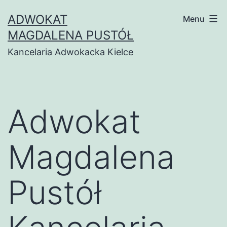
Przejdź
ADWOKAT
Menu
do
MAGDALENA PUSTÓŁ
treści
Kancelaria Adwokacka Kielce
Adwokat
Magdalena
Pustół